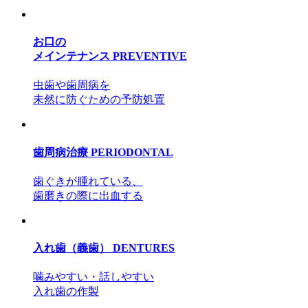
お口の
メインテナンス
PREVENTIVE
虫歯や歯周病を
未然に防ぐための予防処置
歯周病治療
PERIODONTAL
歯ぐきが腫れている、
歯磨きの際に出血する
入れ歯（義歯）
DENTURES
噛みやすい・話しやすい
入れ歯の作製