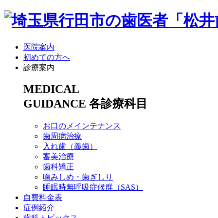
医院案内
初めての方へ
診療案内
MEDICAL
GUIDANCE
各診療科目
お口のメインテナンス
歯周病治療
入れ歯（義歯）
審美治療
歯科矯正
噛みしめ・歯ぎしり
睡眠時無呼吸症候群（SAS）
自費料金表
症例紹介
歯科トピックス