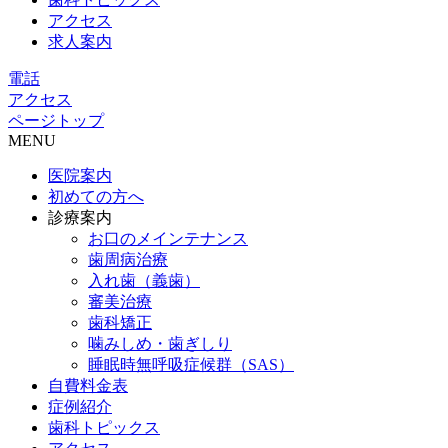
アクセス
求人案内
電話
アクセス
ページトップ
MENU
医院案内
初めての方へ
診療案内
お口のメインテナンス
歯周病治療
入れ歯（義歯）
審美治療
歯科矯正
噛みしめ・歯ぎしり
睡眠時無呼吸症候群（SAS）
自費料金表
症例紹介
歯科トピックス