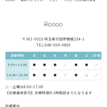
HOME
歯科トピックス
ブログ
マスクで口呼吸の弊害
〒361-0015 埼玉県行田市関根224-1
TEL.048-559-0605
診療時間
月
火
水
木
金
土
日/祝
9:00〜13:00
●
●
●
／
●
●
／
14:30〜19:00
●
●
●
／
●
△
／
△…土曜は9:00-17:00
【診療最終受付】診療時間の1時間前までとなります
診療案内