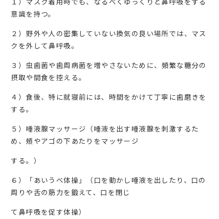
１）マスク着用時でも、なるべくゆっくりと鼻呼吸をする
意識を持つ。
２）野外や人の密集していない換気の良い場所では、マス
クを外して鼻呼吸。
３）虫歯菌や歯周病菌を増やさないために、頻繁な糖分の
摂取や間食を控える。
４）食後、特に就寝前には、時間をかけて丁寧に歯磨きを
する。
５）唾液腺マッサージ（唾液を出す唾液腺を刺激するた
め、頰やアゴの下あたりをマッサージ
する。）
６）「あいうべ体操」（口を動かし唾液を出したり、口の
周りや舌の筋力を鍛えて、口を閉じ
て鼻呼吸を促す体操）