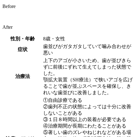
Before
After
性別・年齢
8歳・女性
歯並びがガタガタしていて噛み合わせが
症状
悪い
上下のアゴが小さいため、歯が並びきら
ずに前後にずれて生えてしまった状態で
した。
治療法
顎拡大装置（SH療法）で狭いアゴを広げ
ることで歯が並ぶスペースを確保し、き
れいな歯並びに改善しました。
①自由診療である
②歯列不正の状態によっては十分に改善
しないことがある
③１日８時間以上の装着が必要である
④治療期間が長期にわたることがある
⑤著しい歯のズレやねじれなどがある場