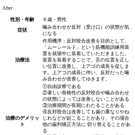
After
性別・年齢
６歳・男性
噛み合わせが反対（受け口）の状態が気
症状
になる
作用機序：反対咬合改善を目的として、
「ムーシールド」という筋機能訓練用装
置を就寝中に装着していただきました。
治療法
装置を装着することで、舌の位置を正し
い位置に改善し、上アゴの成長を促しま
す。上アゴの成長に伴い、反対だった噛
み合わせが改善してゆきます。
①自由診療である
②著しい骨格性の反対咬合や噛み合わせ
の状態によっては改善しないことがある
③治療期間が長期にわたることがある
④反対咬合は改善しても歯の重なりやね
治療のデメリッ
じれなどが起こることがあり、その場合
ト
他の歯列矯正方法に 切り替えることがあ
る