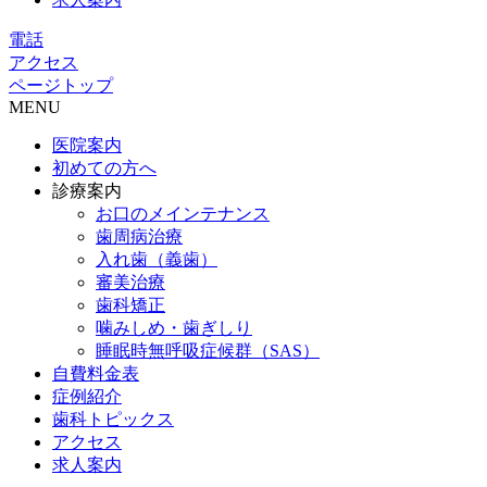
電話
アクセス
ページトップ
MENU
医院案内
初めての方へ
診療案内
お口のメインテナンス
歯周病治療
入れ歯（義歯）
審美治療
歯科矯正
噛みしめ・歯ぎしり
睡眠時無呼吸症候群（SAS）
自費料金表
症例紹介
歯科トピックス
アクセス
求人案内