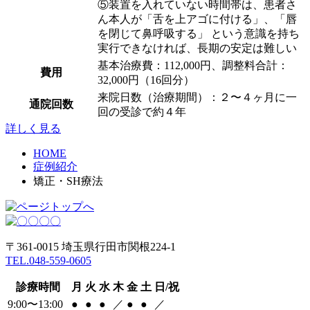
⑤装置を入れていない時間帯は、患者さ
ん本人が「舌を上アゴに付ける」、「唇
を閉じて鼻呼吸する」 という意識を持ち
実行できなければ、長期の安定は難しい
基本治療費：112,000円、調整料合計：
費用
32,000円（16回分）
来院日数（治療期間）：２〜４ヶ月に一
通院回数
回の受診で約４年
詳しく見る
HOME
症例紹介
矯正・SH療法
〒361-0015 埼玉県行田市関根224-1
TEL.048-559-0605
診療時間
月
火
水
木
金
土
日/祝
9:00〜13:00
●
●
●
／
●
●
／