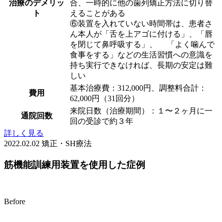
治療のデメリッ
合、一時的に他の歯列矯正方法に切り替
ト
えることがある
⑥装置を入れていない時間帯は、患者さ
ん本人が「舌を上アゴに付ける」、「唇
を閉じて鼻呼吸する」、 「よく噛んで
食事をする」などの生活習慣への意識を
持ち実行できなければ、長期の安定は難
しい
基本治療費：312,000円、調整料合計：
費用
62,000円（31回分）
来院日数（治療期間）：１〜２ヶ月に一
通院回数
回の受診で約３年
詳しく見る
2022.02.02
矯正・SH療法
筋機能訓練用装置を使用した症例
Before