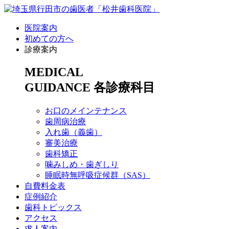
医院案内
初めての方へ
診療案内
MEDICAL
GUIDANCE
各診療科目
お口のメインテナンス
歯周病治療
入れ歯（義歯）
審美治療
歯科矯正
噛みしめ・歯ぎしり
睡眠時無呼吸症候群（SAS）
自費料金表
症例紹介
歯科トピックス
アクセス
求人案内