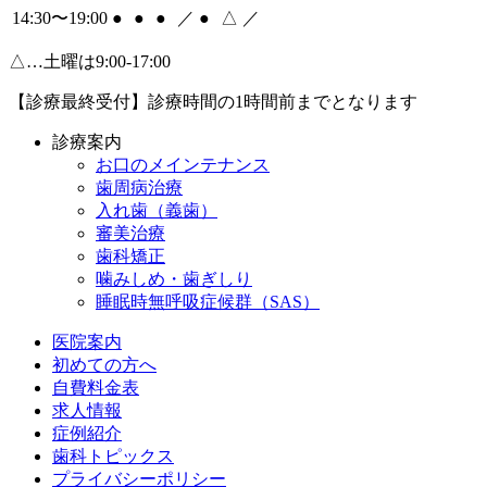
14:30〜19:00
●
●
●
／
●
△
／
△…土曜は9:00-17:00
【診療最終受付】診療時間の1時間前までとなります
診療案内
お口のメインテナンス
歯周病治療
入れ歯（義歯）
審美治療
歯科矯正
噛みしめ・歯ぎしり
睡眠時無呼吸症候群（SAS）
医院案内
初めての方へ
自費料金表
求人情報
症例紹介
歯科トピックス
プライバシーポリシー